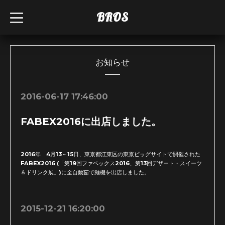
BROS
t
o
g
g
l
e
n
お知らせ
a
v
i
g
2016-06-17 17:46:00
a
t
i
FABEX2016に出店しました。
o
n
2016年 4月13～15日、東京都江東区の東京ビッグサイトで開催された
FABEX2016 (「第19回ファベックス2016、第13回デザート・スイーツ
＆ドリンク展」)に全自動茹で麺機を出店しました。
2015-12-21 16:20:00