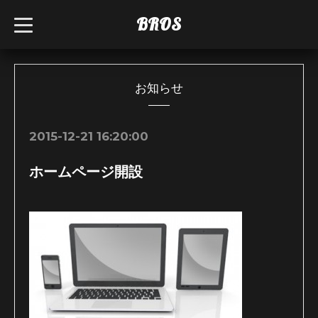
BROS
t
o
g
g
l
e
n
お知らせ
a
v
i
g
2015-12-21 16:20:00
a
t
i
ホームページ開設
o
n